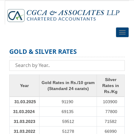
Toggle
naviga
GOLD & SILVER RATES
Silver
Gold Rates in Rs./10 gram
Year
Rates in
(Standard 24 carats)
Rs./Kg
31.03.2025
91190
103900
31.03.2024
69135
77800
31.03.2023
59512
71582
31.03.2022
51278
66990